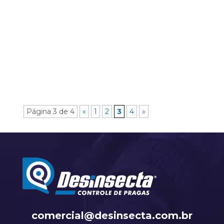
Mesmo antes da pandemia chegar, você
sabia que em alguns locais do país a
sanitização de locais...
Página 3 de 4
«
1
2
3
4
»
comercial@desinsecta.com.br