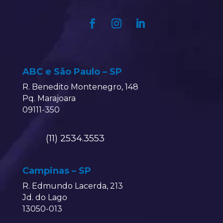
ABC e São Paulo – SP
R. Benedito Montenegro, 148
Pq. Marajoara
09111-350
(11) 2534.3553
Campinas – SP
R. Edmundo Lacerda, 213
Jd. do Lago
13050-013