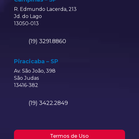
R. Edmundo Lacerda, 213
Jd. do Lago
13050-013
(19) 3291.8860
Piracicaba – SP
Av. São João, 398
São Judas
13416-382
(19) 3422.2849
Termos de Uso