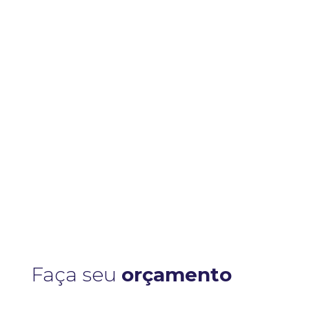
Tá com preguiça de ler? Calma, a gente tem
essa notícia em áudio pra você! Solta o PLAY
👇 Você...
Faça seu
orçamento