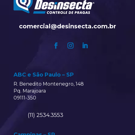
comercial@desinsecta.com.br
ABC e São Paulo – SP
R. Benedito Montenegro, 148
Pq. Marajoara
09111-350
(11) 2534.3553
Campinas – SP