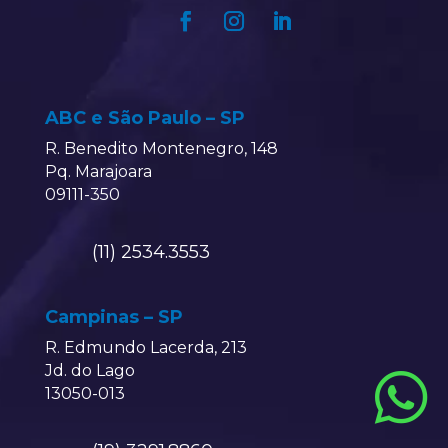
ABC e São Paulo – SP
R. Benedito Montenegro, 148
Pq. Marajoara
09111-350
(11) 2534.3553
Campinas – SP
R. Edmundo Lacerda, 213
Jd. do Lago

13050-013