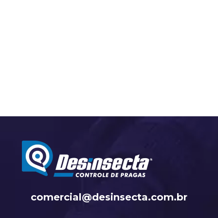
Tá com preguiça de ler? Calma, a gente tem
essa notícia em áudio pra você! Solta o PLAY
👇 Você...
comercial@desinsecta.com.br