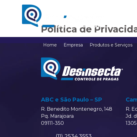
Política de Privacid
Home
Empresa
Produtos e Serviços
ABC e São Paulo – SP
Cam
R. Benedito Montenegro, 148
R. E
Pq. Marajoara
Jd. 
09111-350
1305
(11) 2534.3553