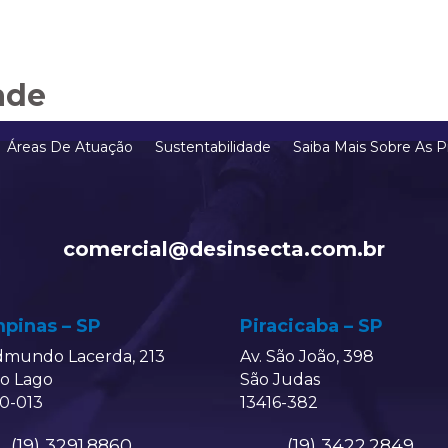
ade
Áreas De Atuação
Sustentabilidade
Saiba Mais Sobre As P
comercial@desinsecta.com.br
pinas – SP
Piracicaba – SP
dmundo Lacerda, 213
Av. São João, 398
do Lago
São Judas
0-013
13416-382
(19) 3291.8860
(19) 3422.2849