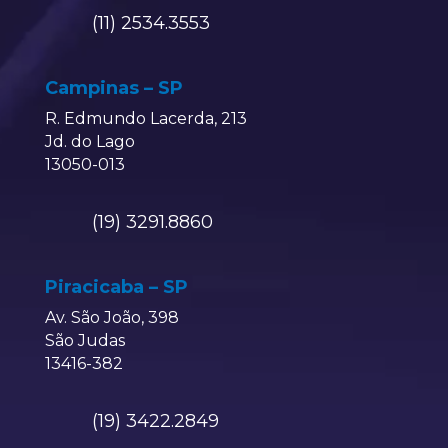
(11) 2534.3553
Campinas – SP
R. Edmundo Lacerda, 213
Jd. do Lago
13050-013
(19) 3291.8860
Piracicaba – SP
Av. São João, 398
São Judas
13416-382
(19) 3422.2849