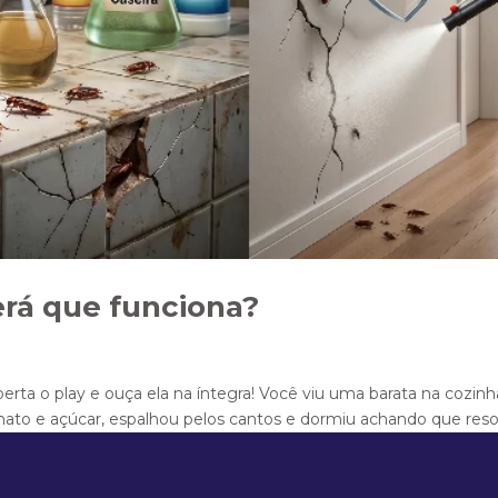
erá que funciona?
perta o play e ouça ela na íntegra! Você viu uma barata na cozin
to e açúcar, espalhou pelos cantos e dormiu achando que resolv