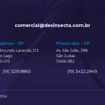
comercial@desinsecta.com.br
pinas – SP
Piracicaba – SP
dmundo Lacerda, 213
Av. São João, 398
do Lago
São Judas
0-013
13416-382
(19) 3291.8860
(19) 3422.2849
2024