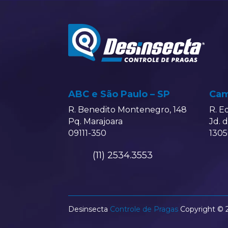
ABC e São Paulo – SP
Cam
R. Benedito Montenegro, 148
R. E
Pq. Marajoara
Jd. 
09111-350
1305
(11) 2534.3553
Desinsecta
Controle de Pragas
Copyright © 