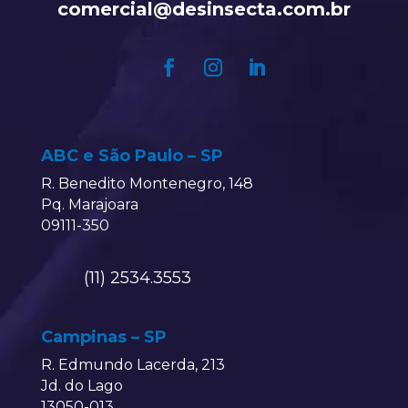
comercial@desinsecta.com.br
ABC e São Paulo – SP
R. Benedito Montenegro, 148
Pq. Marajoara
09111-350
(11) 2534.3553
Campinas – SP
R. Edmundo Lacerda, 213
Jd. do Lago
13050-013