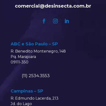
comercial@desinsecta.com.br
ABC e São Paulo – SP
R. Benedito Montenegro, 148
Pq. Marajoara
09111-350
(11) 2534.3553
Campinas – SP
R. Edmundo Lacerda, 213
Jd. do Lago