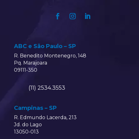
ABC e São Paulo – SP
R. Benedito Montenegro, 148
Pq. Marajoara
09111-350
(11) 2534.3553
Campinas – SP
R. Edmundo Lacerda, 213
Jd. do Lago
13050-013