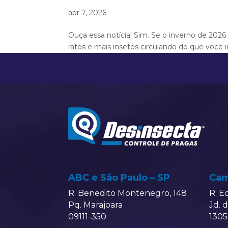
abr 7, 2026
Ouça essa notícia! Sim. Se o inverno de 2026
ratos e mais insetos circulando do que você i
ABC e São Paulo – SP
Cam
R. Benedito Montenegro, 148
R. E
Pq. Marajoara
Jd. 
09111-350
1305