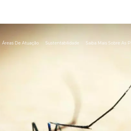
Áreas De Atuação
Sustentabilidade
Saiba Mais Sobre As P