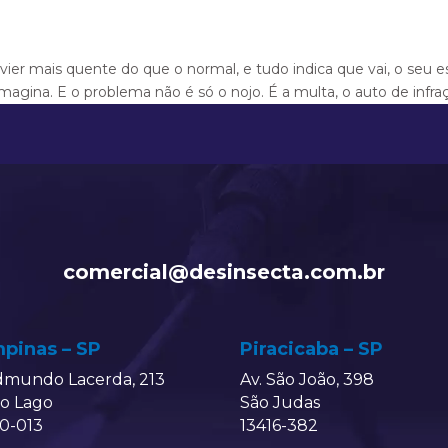
 vier mais quente do que o normal, e tudo indica que vai, o seu 
magina. E o problema não é só o nojo. É a multa, o auto de infraçã
comercial@desinsecta.com.br
pinas – SP
Piracicaba – SP
dmundo Lacerda, 213
Av. São João, 398
do Lago
São Judas
0-013
13416-382